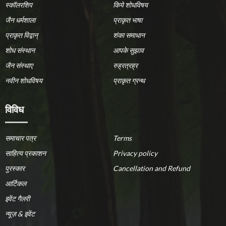
स्कॉलरशिप
किये शोधविषय
जैन धर्मशाला
प्राकृत भाषा
प्राकृत विद्वान्
शंका समाधान
शोध संस्थान
आपके सुझाव
जैन संस्थाए
रुह्रत्रह्र
नवीन शोधविषय
प्राकृत ग्रन्थ
विविध
समाचार पत्र
Terms
साहित्य प्रकाशन
Privacy policy
पुरस्कार
Cancellation and Refund
आर्टिकल
इवेंट गैलरी
न्यूज़ & इवेंट