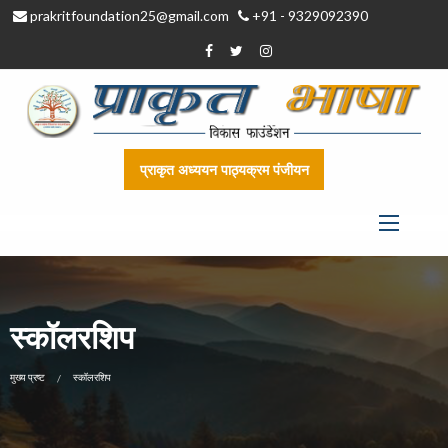
prakritfoundation25@gmail.com
+91 - 9329092390
प्राकृत अध्ययन पाठ्यक्रम पंजीयन
स्कॉलरशिप
CURRENT:
मुख्य प्रष्ट
स्कॉलरशिप