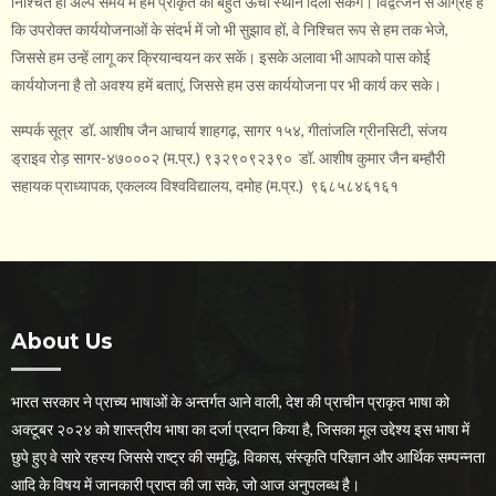
निश्चित ही अल्प समय में हम प्राकृत को बहुत ऊँचा स्थान दिला सकेंगे। विद्वत्जन से आग्रह है
कि उपरोक्त कार्ययोजनाओं के संदर्भ में जो भी सुझाव हों, वे निश्चित रूप से हम तक भेजे,
जिससे हम उन्हें लागू कर क्रियान्वयन कर सकें। इसके अलावा भी आपको पास कोई
कार्ययोजना है तो अवश्य हमें बताएं, जिससे हम उस कार्ययोजना पर भी कार्य कर सके।
सम्पर्क सूत्र डॉ. आशीष जैन आचार्य शाहगढ़, सागर १५४, गीतांजलि ग्रीनसिटी, संजय
ड्राइव रोड़ सागर-४७०००२ (म.प्र.) ९३२९०९२३९० डॉ. आशीष कुमार जैन बम्हौरी
सहायक प्राध्यापक, एकलव्य विश्वविद्यालय, दमोह (म.प्र.) ९६८५८४६१६१
About Us
भारत सरकार ने प्राच्य भाषाओं के अन्तर्गत आने वाली, देश की प्राचीन प्राकृत भाषा को
अक्टूबर २०२४ को शास्त्रीय भाषा का दर्जा प्रदान किया है, जिसका मूल उद्देश्य इस भाषा में
छुपे हुए वे सारे रहस्य जिससे राष्ट्र की समृद्धि, विकास, संस्कृति परिज्ञान और आर्थिक सम्पन्नता
आदि के विषय में जानकारी प्राप्त की जा सके, जो आज अनुपलब्ध है।