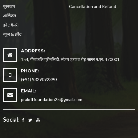
पुरस्कार
Cancellation and Refund
आर्टिकल
इवेंट गैलरी
न्यूज़ & इवेंट
ADDRESS:
154, गीतांजलि ग्रीनसिटी, संजय ड्राइव रोड़ सागर म.प्र. 470001
PHONE:
(+91) 9329092390
EMAIL:
prakritfoundation25@gmail.com
Social: