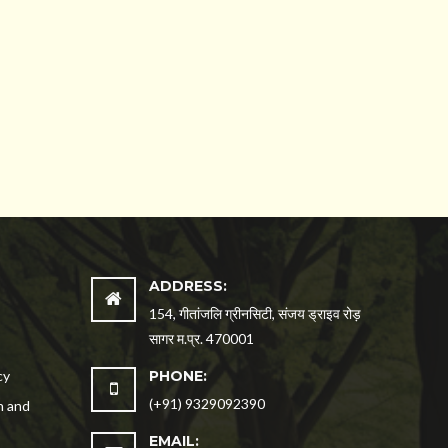
ADDRESS:
154, गीतांजलि ग्रीनसिटी, संजय ड्राइव रोड़
सागर म.प्र. 470001
cy
PHONE:
(+91) 9329092390
n and
EMAIL: