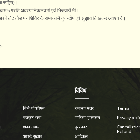
पता सहित)।
 कम 5 प्रति अवश्य निकलवायें एवं भिजवायें भी।
दि अपने लेटरपैड पर शिविर के सम्बन्ध में गुण-दोष एवं सुझाव लिखकर अवश्य दें।
0)
विविध
किये शोधविषय
समाचार पत्र
Terms
प्राकृत भाषा
साहित्य प्रकाशन
Privacy poli
्
शंका समाधान
पुरस्कार
Cancellatio
Refund
आपके सुझाव
आर्टिकल