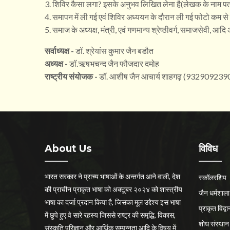
3. शिविर कैसा लगा? इसके अनुभव लिखित लेना है(लेखक के नाम 
4. समापन में ली गई एवं शिविर अध्ययन के दौरान ली गई फोटो कम से
5. समाज के अध्यक्ष, मंत्री, एवं गणमान्य श्रेष्ठीवर्ग, समाजसेवी, आ
सर्वाध्यक्ष -
डॉ. श्रेयांस कुमार जैन बडौत
अध्यक्ष -
डॉ.ऋषभचन्द जैन फौजदार दमोह
राष्ट्रीय संयोजक -
डॉ. आशीष जैन आचार्य शाहगढ़ (932909239
About Us
विविध
भारत सरकार ने प्राच्य भाषाओं के अन्तर्गत आने वाली, देश
स्कॉलरशिप
की प्राचीन प्राकृत भाषा को अक्टूबर २०२४ को शास्त्रीय
जैन धर्मशाला
भाषा का दर्जा प्रदान किया है, जिसका मूल उद्देश्य इस भाषा
प्राकृत विद्वान
में छुपे हुए वे सारे रहस्य जिससे राष्ट्र की समृद्धि, विकास,
शोध संस्थान
संस्कृति परिज्ञान और आर्थिक सम्पन्नता आदि के विषय में