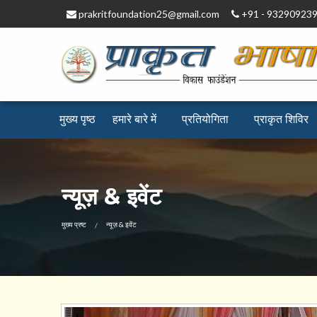
prakritfoundation25@gmail.com
+91 - 93290923
मुख्य पृष्ठ
हमारे बारे में
प्रतियोगिता
प्राकृत ​शिविर
न्यूज़ & इवेंट
CURRENT:
मुख्य प्रष्ट
न्यूज़ & इवेंट