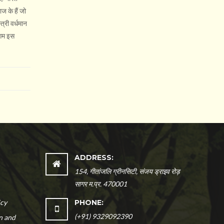
ाज के हैं जो
त्री वर्धमान
ागम इस
ADDRESS:
154, गीतांजलि ग्रीनसिटी, संजय ड्राइव रोड़
सागर म.प्र. 470001
icy
PHONE:
(+91) 9329092390
n and